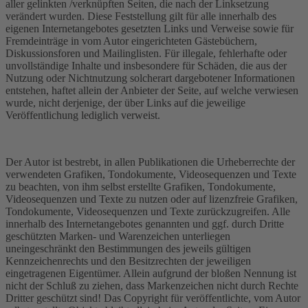
aller gelinkten /verknüpften Seiten, die nach der Linksetzung
verändert wurden. Diese Feststellung gilt für alle innerhalb des
eigenen Internetangebotes gesetzten Links und Verweise sowie für
Fremdeinträge in vom Autor eingerichteten Gästebüchern,
Diskussionsforen und Mailinglisten. Für illegale, fehlerhafte oder
unvollständige Inhalte und insbesondere für Schäden, die aus der
Nutzung oder Nichtnutzung solcherart dargebotener Informationen
entstehen, haftet allein der Anbieter der Seite, auf welche verwiesen
wurde, nicht derjenige, der über Links auf die jeweilige
Veröffentlichung lediglich verweist.
Der Autor ist bestrebt, in allen Publikationen die Urheberrechte der
verwendeten Grafiken, Tondokumente, Videosequenzen und Texte
zu beachten, von ihm selbst erstellte Grafiken, Tondokumente,
Videosequenzen und Texte zu nutzen oder auf lizenzfreie Grafiken,
Tondokumente, Videosequenzen und Texte zurückzugreifen. Alle
innerhalb des Internetangebotes genannten und ggf. durch Dritte
geschützten Marken- und Warenzeichen unterliegen
uneingeschränkt den Bestimmungen des jeweils gültigen
Kennzeichenrechts und den Besitzrechten der jeweiligen
eingetragenen Eigentümer. Allein aufgrund der bloßen Nennung ist
nicht der Schluß zu ziehen, dass Markenzeichen nicht durch Rechte
Dritter geschützt sind! Das Copyright für veröffentlichte, vom Autor